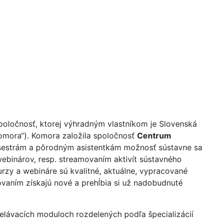
poločnosť, ktorej výhradným vlastníkom je Slovenská
Komora“). Komora založila spoločnosť
Centrum
 sestrám a pôrodným asistentkám možnosť sústavne sa
ebinárov, resp. streamovaním aktivít sústavného
rzy a webináre sú kvalitné, aktuálne, vypracované
vovaním získajú nové a prehĺbia si už nadobudnuté
elávacích moduloch rozdelených podľa špecializácií