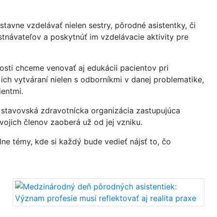
stavne vzdelávať nielen sestry, pôrodné asistentky, či
tnávateľov a poskytnúť im vzdelávacie aktivity pre
osti chceme venovať aj edukácii pacientov pri
ich vytváraní nielen s odborníkmi v danej problematike,
ientmi.
a stavovská zdravotnícka organizácia zastupujúca
ojich členov zaoberá už od jej vzniku.
ne témy, kde si každý bude vedieť nájsť to, čo