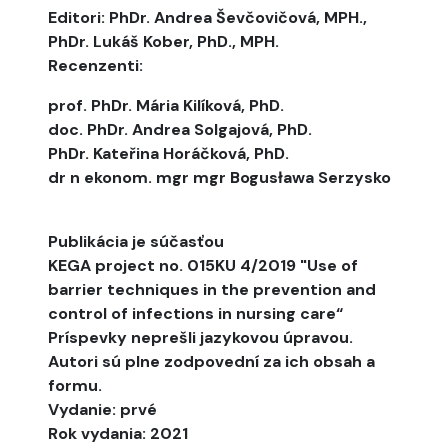
Editori: PhDr. Andrea Ševčovičová, MPH.,
PhDr. Lukáš Kober, PhD., MPH.
Recenzenti:
prof. PhDr. Mária Kilíková, PhD.
doc. PhDr. Andrea Solgajová, PhD.
PhDr. Kateřina Horáčková, PhD.
dr n ekonom. mgr mgr Bogusława Serzysko
Publikácia je súčasťou
KEGA project no. 015KU 4/2019 "Use of
barrier techniques in the prevention and
control of infections in nursing care“
Príspevky neprešli jazykovou úpravou.
Autori sú plne zodpovední za ich obsah a
formu.
Vydanie: prvé
Rok vydania: 2021