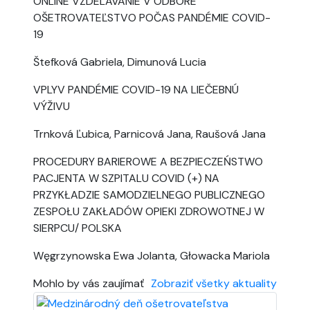
ONLINE VZDELÁVANIE V ODBORE
OŠETROVATEĽSTVO POČAS PANDÉMIE COVID-
19
Štefková Gabriela, Dimunová Lucia
VPLYV PANDÉMIE COVID-19 NA LIEČEBNÚ
VÝŽIVU
Trnková Ľubica, Parnicová Jana, Raušová Jana
PROCEDURY BARIEROWE A BEZPIECZEŃSTWO
PACJENTA W SZPITALU COVID (+) NA
PRZYKŁADZIE SAMODZIELNEGO PUBLICZNEGO
ZESPOŁU ZAKŁADÓW OPIEKI ZDROWOTNEJ W
SIERPCU/ POLSKA
Węgrzynowska Ewa Jolanta, Głowacka Mariola
Mohlo by vás zaujímať
Zobraziť všetky aktuality