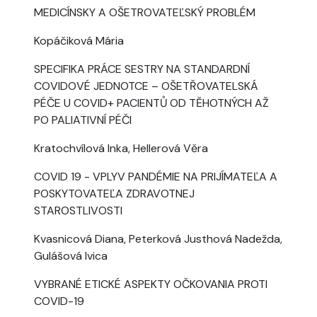
MEDICÍNSKY A OŠETROVATEĽSKÝ PROBLÉM
Kopáčiková Mária
SPECIFIKA PRÁCE SESTRY NA STANDARDNÍ
COVIDOVÉ JEDNOTCE – OŠETŘOVATELSKÁ
PÉČE U COVID+ PACIENTŮ OD TĚHOTNÝCH AŽ
PO PALIATIVNÍ PÉČI
Kratochvílová Inka, Hellerová Věra
COVID 19 - VPLYV PANDÉMIE NA PRIJÍMATEĽA A
POSKYTOVATEĽA ZDRAVOTNEJ
STAROSTLIVOSTI
Kvasnicová Diana, Peterková Justhová Nadežda,
Gulášová Ivica
VYBRANÉ ETICKÉ ASPEKTY OČKOVANIA PROTI
COVID-19