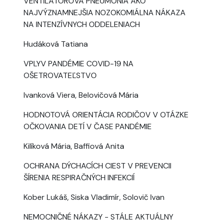
VENTILÁTOROVÁ PNEUMÓNIA AKO
NAJVÝZNAMNEJŠIA NOZOKOMIÁLNA NÁKAZA
NA INTENZÍVNYCH ODDELENIACH
Hudáková Tatiana
VPLYV PANDÉMIE COVID-19 NA
OŠETROVATEĽSTVO
Ivanková Viera, Belovičová Mária
HODNOTOVÁ ORIENTÁCIA RODIČOV V OTÁZKE
OČKOVANIA DETÍ V ČASE PANDÉMIE
Kilíková Mária, Baffiová Anita
OCHRANA DÝCHACÍCH CIEST V PREVENCII
ŠÍRENIA RESPIRAČNÝCH INFEKCIÍ
Kober Lukáš, Siska Vladimír, Solovič Ivan
NEMOCNIČNÉ NÁKAZY - STÁLE AKTUÁLNY