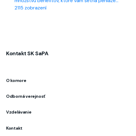
množstvu benefitov, ktoré vám šetria peniaze...
2115 zobrazení
Kontakt SK SaPA
O komore
Odborná verejnosť
Vzdelávanie
Kontakt