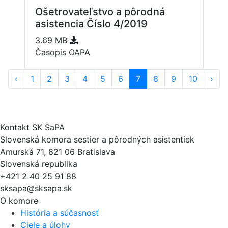
Ošetrovateľstvo a pôrodná
asistencia Číslo 4/2019
3.69 MB
Časopis OAPA
‹
1
2
3
4
5
6
7
8
9
10
›
Kontakt SK SaPA
Slovenská komora sestier a pôrodných asistentiek
Amurská 71, 821 06 Bratislava
Slovenská republika
+421 2 40 25 91 88
sksapa@sksapa.sk
O komore
História a súčasnosť
Ciele a úlohy