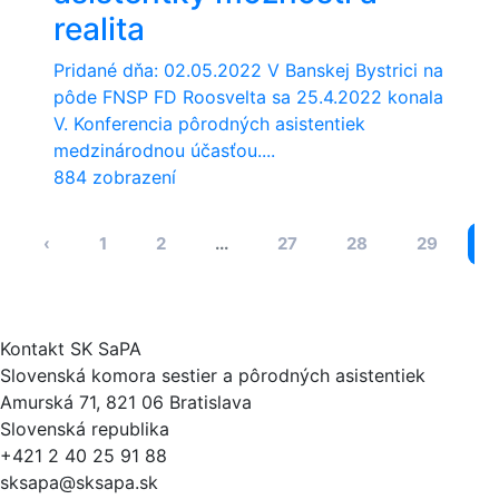
realita
Pridané dňa: 02.05.2022 V Banskej Bystrici na
pôde FNSP FD Roosvelta sa 25.4.2022 konala
V. Konferencia pôrodných asistentiek
medzinárodnou účasťou....
884 zobrazení
‹
1
2
...
27
28
29
3
Kontakt SK SaPA
Slovenská komora sestier a pôrodných asistentiek
Amurská 71, 821 06 Bratislava
Slovenská republika
+421 2 40 25 91 88
sksapa@sksapa.sk